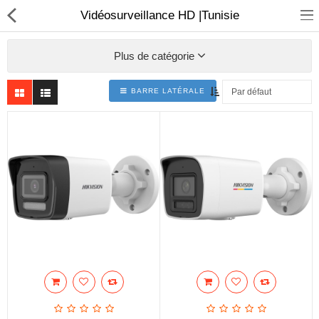
Vidéosurveillance HD |Tunisie
Plus de catégorie
BARRE LATÉRALE
Sécurité
Caisse et accesoire
Téléphonie IP
Sonorisation
Régulateur de tension
Monophase
Instrument de mesure
Informatique