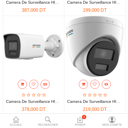
Camera De Surveillance HIKVISION Bullet Hybride 8 MP DS-2CD1083G2-LIU(F)
Camera De Surveillance HIKVISION ColorVu 2 MP DS-2CD1027G2H-LIU(F)
More Categories
387,000 DT
199,000 DT
Comparer
Liste de souhaits
(0)
Devise
Camera De Surveillance HIKVISION ColorVu 6 MP DS-2CD1067G2H-LIU(F)
Camera De Surveillance HIKVISION ColorVu Fixed Turret 2 MP DS-2CD1327G0-L(UF)
378,000 DT
219,000 DT
0
ACCUEIL
RECHERCHER
PANIER
MON COMPTE