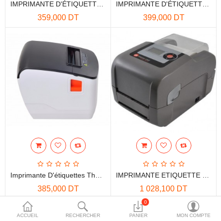
IMPRIMANTE D'ÉTIQUETTES THERMIQUE XPRINTER XP-E200L - NOIR
IMPRIMANTE D'ÉTIQUETTES THERMIQUE XPRINTER XP-E260L - NOIR
More Categories
359,000 DT
399,000 DT
Comparer
Liste de souhaits
(0)
Devise
Imprimante D'étiquettes Thermique XPRINTER XP-V320L
IMPRIMANTE ETIQUETTE DATAMAX E-4204B 203 DPI SERIAL/USB
385,000 DT
1 028,100 DT
0
ACCUEIL
RECHERCHER
PANIER
MON COMPTE