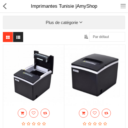
Imprimantes Tunisie |AmyShop
Plus de catégorie
Sécurité
Caisse et accesoire
Téléphonie IP
Sonorisation
Régulateur de tension
Monophase
Instrument de mesure
Informatique