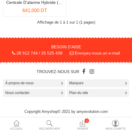
Centrale D’alarme Hybride (zones Filaires/radio) Pour La Protection Des Bâtiments
More Categories
641,000 DT
Affichage de 1 à 1 sur 1 (1 pages)
Comparer
Liste de souhaits
(0)
BESOIN D'AIDE
Devise
28 912 744 / 25 525 438
Envoyez-nous un e-mail
TROUVEZ-NOUS SUR
À propos de nous
Marques
Nous contacter
Plan du site
Copyright Amyshop© 2021 by amyevolution.com
0
ACCUEIL
RECHERCHER
PANIER
MON COMPTE