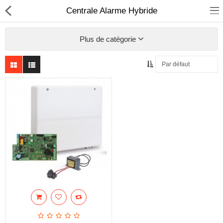
Centrale Alarme Hybride
Plus de catégorie
Sécurité
Caisse et accesoire
Téléphonie IP
Sonorisation
Régulateur de tension
Monophase
Instrument de mesure
Informatique