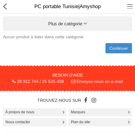
PC portable Tunisie|Amyshop
Plus de catégorie
Aucun produit à lister dans cette catégorie.
Sécurité
Continuer
Caisse et accesoire
Téléphonie IP
BESOIN D'AIDE
Sonorisation
28 912 744 / 25 525 438
Envoyez-nous un e-mail
Régulateur de tension
TROUVEZ-NOUS SUR
Monophase
À propos de nous
Marques
Instrument de mesure
Nous contacter
Plan du site
Informatique