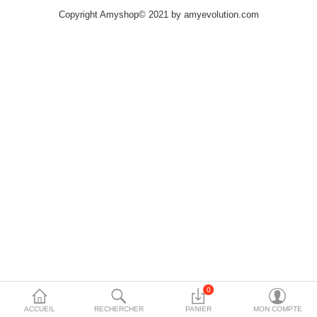
Copyright Amyshop© 2021 by amyevolution.com
More Categories
Comparer
Liste de souhaits
(0)
Devise
0
ACCUEIL
RECHERCHER
PANIER
MON COMPTE