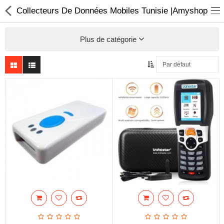
Collecteurs De Données Mobiles Tunisie |Amyshop
Plus de catégorie
Sécurité
Caisse et accesoire
Téléphonie IP
Sonorisation
Régulateur de tension
Monophase
Instrument de mesure
Informatique