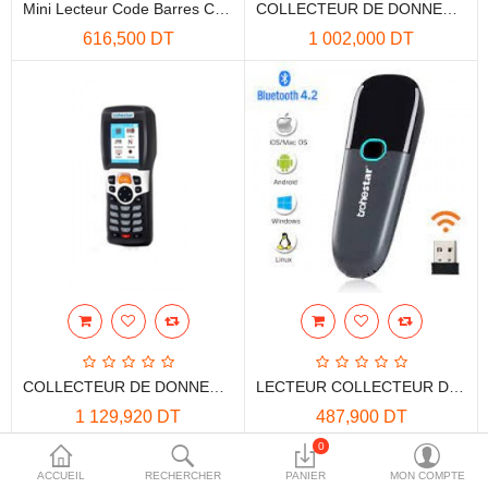
Mini Lecteur Code Barres CANMAX 1D + CABLE Avec Mémoire
COLLECTEUR DE DONNEES MOBILE TROHETAR N4
More Categories
616,500 DT
1 002,000 DT
Comparer
Liste de souhaits
(0)
Devise
COLLECTEUR DE DONNEES MOBILE TROHETAR N5
LECTEUR COLLECTEUR DE DONNEES MOBILE BLUETOOTH TROHETAR N3 2D
1 129,920 DT
487,900 DT
0
ACCUEIL
RECHERCHER
PANIER
MON COMPTE