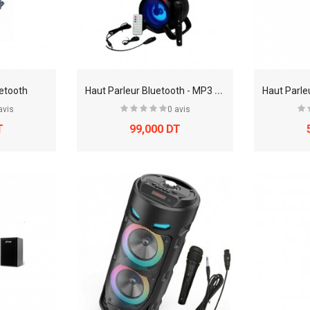
H
aut Parleur Bluetooth - MP3 - Radio FM 16W
uetooth
avis
0 avis
T
99,000 DT