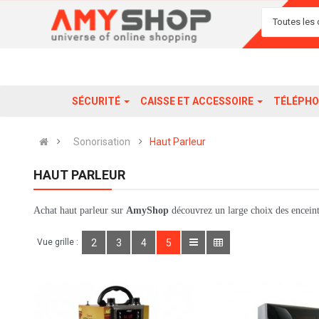
Toutes les 
SÉCURITÉ
CAISSE ET ACCESSOIRE
TÉLÉPHO
Sonorisation
Haut Parleur
HAUT PARLEUR
Achat haut parleur sur
AmyShop
découvrez un large choix des encein
Vue grille :
2
3
4
5