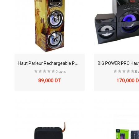
H
aut Parleur Rechargeable Portable, speaker GR-WSK142
0 avis
0 
89,000 DT
170,000 