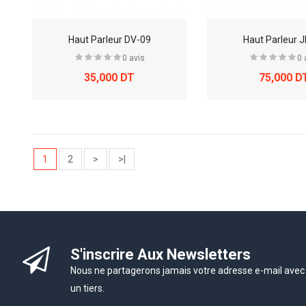
Haut Parleur DV-09
Haut Parleur 
0 avis
0 
35,000 DT
75,000 D
1
2
>
>|
S'inscrire Aux Newsletters
Nous ne partagerons jamais votre adresse e-mail avec
un tiers.