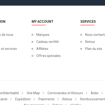
ION
MY ACCOUNT
SERVICES
s de nous
Marques
Nous contact
Cadeau certifié
Retour
 et services
Affiliées
Plan du site
Offres spéciales
onfidentialité
Site Map
Commandes et Retours
Aider
cants
Expédition
Paiements
Retour
Remboursemen