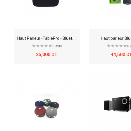
H
aut Parleur -TablePro - Bluetooth - G2
Haut parleur Bl
0 avis
0 
25,000 DT
44,500 D