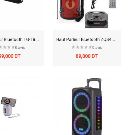
H
aut Parleur Bluetooth TG-182 (ENERGIE SOLAIRE)
H
aut Parleur Bluetooth ZQS4210
0 avis
0 avis
59,000 DT
89,000 DT