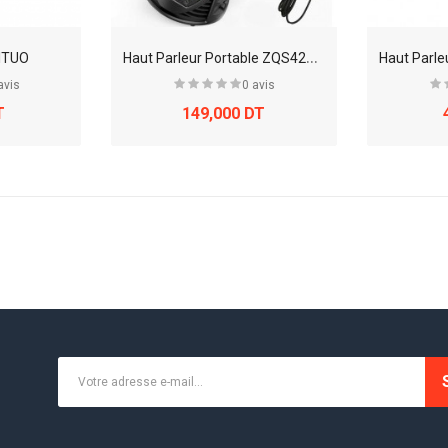
H
aut Parleur Portable ZQS4239 Sans Fil Bluetooth
JITUO
avis
0 avis
T
149,000 DT