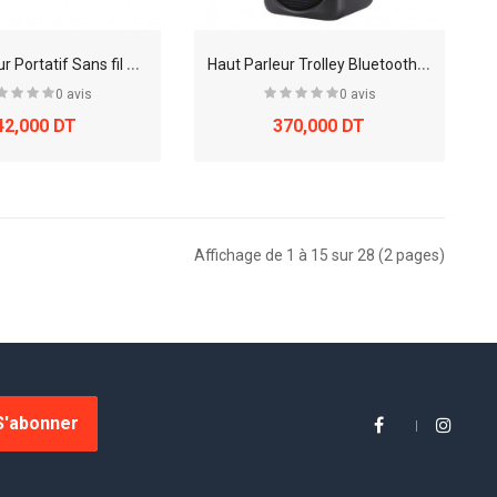
H
aut Parleur Portatif Sans fil de tissu portatif TG-129C
H
aut Parleur Trolley Bluetooth Extra Bass GZ-X828
0 avis
0 avis
42,000 DT
370,000 DT
Affichage de 1 à 15 sur 28 (2 pages)
S'abonner