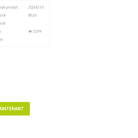
de produit :
ZQS4210
tock
En
tock
u
2299
is