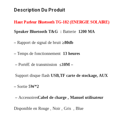
Description Du Produit
Haut Parleur Bluetooth TG-182 (ENERGIE SOLAIRE)
Speaker Bluetooth T&G :
Batterie
1200 MA
–
Rapport de signal de bruit
≥80db
–
Temps de fonctionnement
13 heures
–
PortéE de transmission
≤10M –
Support disque flash
USB,TF carte de stockage, AUX
–
Sortie
5W*2
–
Accessoires
Cabel de charge , Manuel utilisateur
Disponible en Rouge , Noir , Gris , Blue