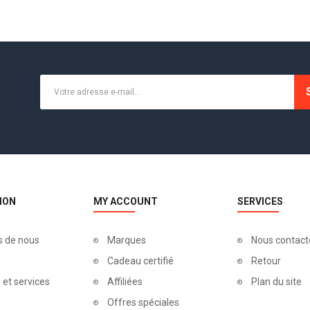
ION
MY ACCOUNT
SERVICES
s de nous
Marques
Nous contact
Cadeau certifié
Retour
 et services
Affiliées
Plan du site
Offres spéciales