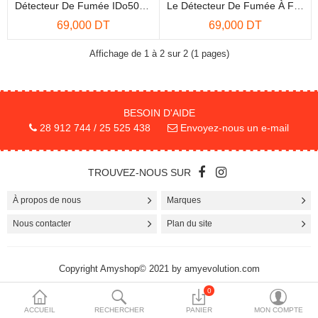
Détecteur De Fumée IDo506CM
Le Détecteur De Fumée À Faible Consommation (iDo503cm)
More Categories
69,000 DT
69,000 DT
Affichage de 1 à 2 sur 2 (1 pages)
Comparer
Liste de souhaits
(0)
BESOIN D'AIDE
Devise
28 912 744 / 25 525 438
Envoyez-nous un e-mail
TROUVEZ-NOUS SUR
À propos de nous
Marques
Nous contacter
Plan du site
Copyright Amyshop© 2021 by amyevolution.com
0
ACCUEIL
RECHERCHER
PANIER
MON COMPTE