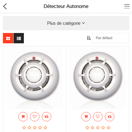
Détecteur Autonome
Plus de catégorie
Sécurité
Caisse et accesoire
Téléphonie IP
Sonorisation
Régulateur de tension
Monophase
Instrument de mesure
Informatique