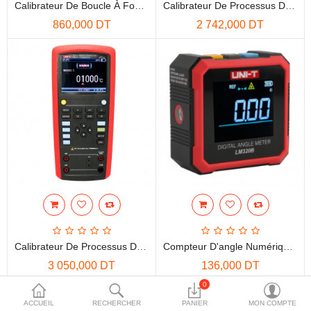
Calibrateur De Boucle À Fonction Unique UT705
Calibrateur De Processus De Boucle Multifonction UT715
More Categories
860,000 DT
2 742,000 DT
Comparer
Liste de souhaits
(0)
Devise
Calibrateur De Processus De Température Multifonction UT714
Compteur D'angle Numérique LM320B
3 050,000 DT
136,000 DT
0
ACCUEIL
RECHERCHER
PANIER
MON COMPTE