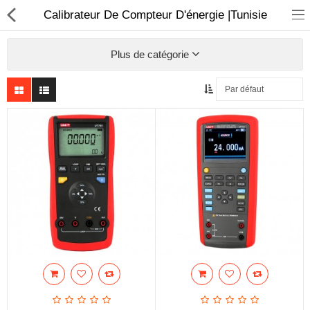
Calibrateur De Compteur D'énergie |Tunisie
Plus de catégorie
Sécurité
Caisse et accesoire
Téléphonie IP
Sonorisation
Régulateur de tension
Monophase
Instrument de mesure
Informatique