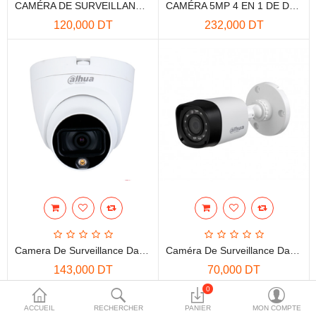
CAMÉRA DE SURVEILLANCE DAHUA INTÉRIEURE 2MP VARIFOCAL DOME
CAMÉRA 5MP 4 EN 1 DE DAHUA AVEC SMART IR 30M
More Categories
120,000 DT
232,000 DT
Comparer
Liste de souhaits
(0)
Devise
Camera De Surveillance Dahua Interieur 2Mpx
Caméra De Surveillance Dahua Intérieure 1MP
143,000 DT
70,000 DT
0
ACCUEIL
RECHERCHER
PANIER
MON COMPTE