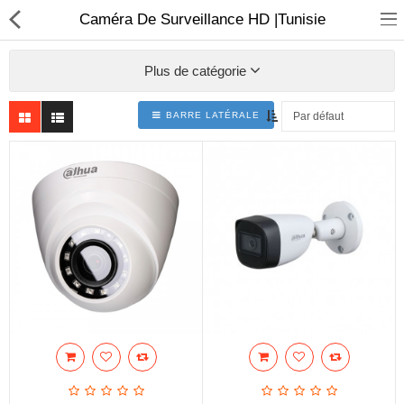
Caméra De Surveillance HD |Tunisie
Plus de catégorie
BARRE LATÉRALE
Sécurité
Caisse et accesoire
Téléphonie IP
Sonorisation
Régulateur de tension
Monophase
Instrument de mesure
Informatique