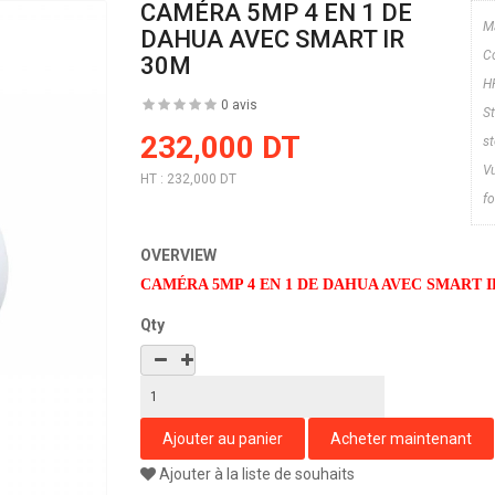
CAMÉRA 5MP 4 EN 1 DE
M
DAHUA AVEC SMART IR
Co
30M
H
0 avis
S
232,000 DT
s
V
HT :
232,000 DT
fo
OVERVIEW
CAMÉRA 5MP 4 EN 1 DE DAHUA AVEC SMART I
Qty
Ajouter à la liste de souhaits