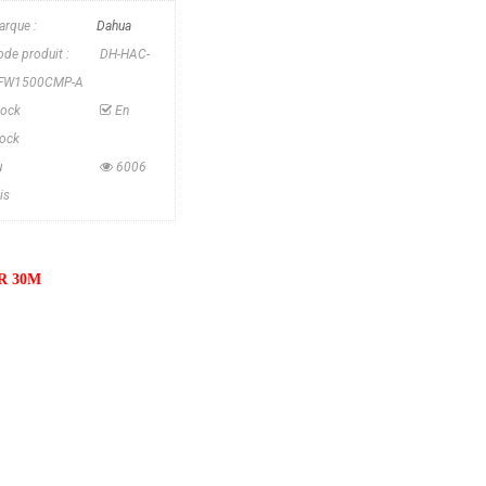
arque :
Dahua
de produit :
DH-HAC-
FW1500CMP-A
tock
En
tock
u
6006
is
R 30M