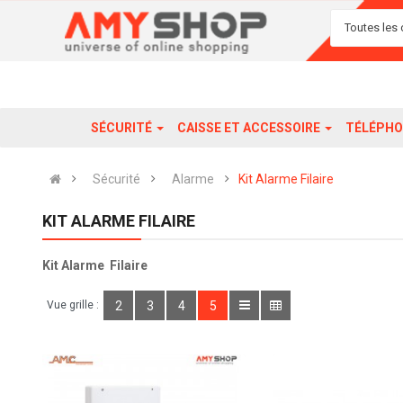
Toutes les 
SÉCURITÉ
CAISSE ET ACCESSOIRE
TÉLÉPHO
Sécurité
Alarme
Kit Alarme Filaire
KIT ALARME FILAIRE
Kit Alarme Filaire
Vue grille :
2
3
4
5