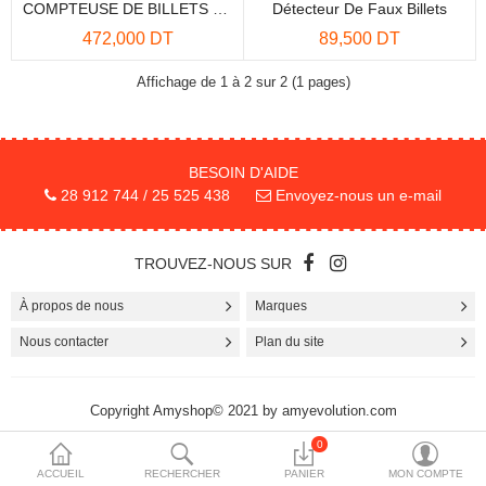
COMPTEUSE DE BILLETS HL-2400
Détecteur De Faux Billets
More Categories
472,000 DT
89,500 DT
Affichage de 1 à 2 sur 2 (1 pages)
Comparer
Liste de souhaits
(0)
BESOIN D'AIDE
Devise
28 912 744 / 25 525 438
Envoyez-nous un e-mail
TROUVEZ-NOUS SUR
À propos de nous
Marques
Nous contacter
Plan du site
Copyright Amyshop© 2021 by amyevolution.com
0
ACCUEIL
RECHERCHER
PANIER
MON COMPTE