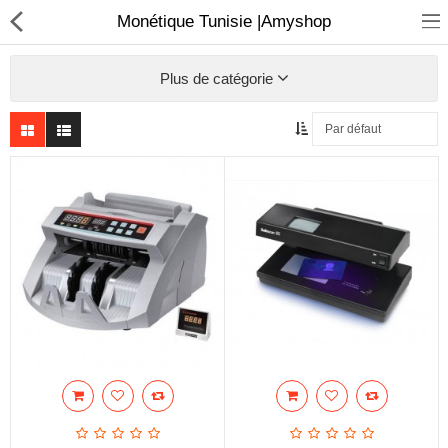
Monétique Tunisie |Amyshop
Plus de catégorie
Sécurité
Caisse et accesoire
Téléphonie IP
Sonorisation
Régulateur de tension
Monophase
Instrument de mesure
Informatique