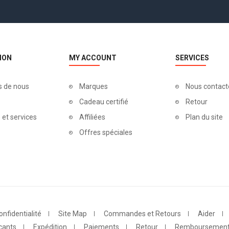
ION
MY ACCOUNT
SERVICES
s de nous
Marques
Nous contact
Cadeau certifié
Retour
 et services
Affiliées
Plan du site
Offres spéciales
onfidentialité
Site Map
Commandes et Retours
Aider
cants
Expédition
Paiements
Retour
Remboursemen