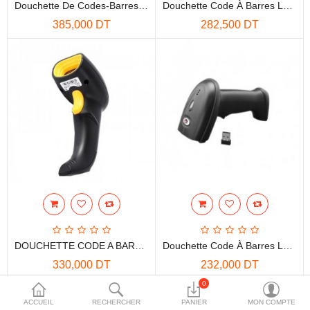
Douchette De Codes-Barres PDF 2D Trohestar 1D Avec Socle De Chargement Et Bluetooth Modèle NS-1003-2D
Douchette Code À Barres Laser 2D SANS FIL Sunlux XL-9322B
More Categories
385,000 DT
282,500 DT
Comparer
Liste de souhaits
(0)
Devise
DOUCHETTE CODE A BARRE AVEC SUPPORT (AW-9512 2D) WIFI
Douchette Code À Barres Laser 1D SANS FIL Sunlux XL-9309B
330,000 DT
232,000 DT
0
ACCUEIL
RECHERCHER
PANIER
MON COMPTE