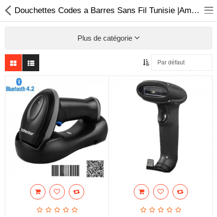
Douchettes Codes a Barres Sans Fil Tunisie |AmyShop
Plus de catégorie
Sécurité
Caisse et accesoire
Téléphonie IP
Sonorisation
Régulateur de tension
Monophase
Instrument de mesure
Informatique