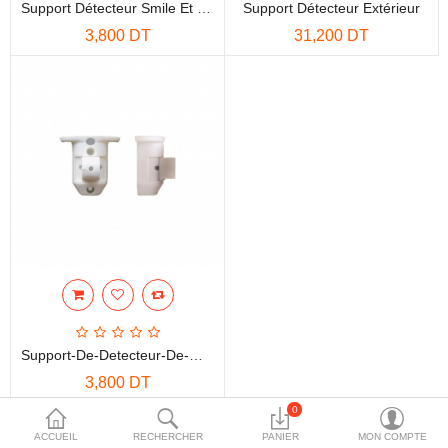
Support Détecteur Smile Et Mouse SN1 AMC
Support Détecteur Extérieur
More Categories
3,800 DT
31,200 DT
Comparer
Liste de souhaits
(0)
Devise
Support-De-Detecteur-De-Mouvement-Teknim-ATP105
3,800 DT
0
Affichage de 1 à 3 sur 3 (1 pages)
ACCUEIL
RECHERCHER
PANIER
MON COMPTE