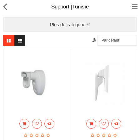
Support |Tunisie
Plus de catégorie
Sécurité
Caisse et accesoire
Téléphonie IP
Sonorisation
Régulateur de tension
Monophase
Instrument de mesure
Informatique