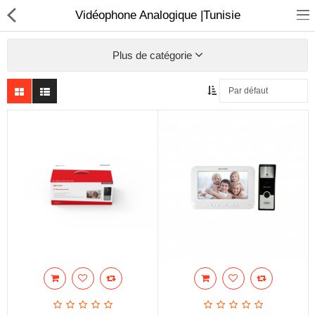
Vidéophone Analogique |Tunisie
Plus de catégorie
Sécurité
Caisse et accesoire
Téléphonie IP
Sonorisation
Régulateur de tension
Monophase
Instrument de mesure
Informatique