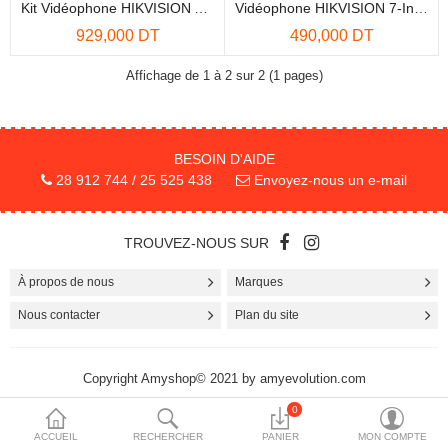
Kit Vidéophone HIKVISION Analogique DS-KIS607-S
Vidéophone HIKVISION 7-Inch
More Categories
929,000 DT
490,000 DT
Affichage de 1 à 2 sur 2 (1 pages)
Comparer
Liste de souhaits
(0)
BESOIN D'AIDE
Devise
28 912 744 / 25 525 438
Envoyez-nous un e-mail
TROUVEZ-NOUS SUR
À propos de nous
Marques
Nous contacter
Plan du site
Copyright Amyshop© 2021 by amyevolution.com
0
ACCUEIL
RECHERCHER
PANIER
MON COMPTE