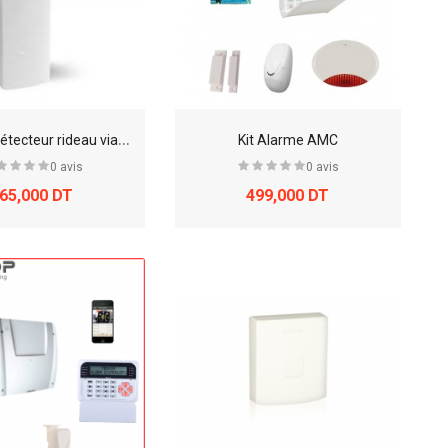
I
F800/T - Détecteur rideau via radio - 868 MHz
Kit Alarme AMC
0 avis
0 avis
65,000 DT
499,000 DT