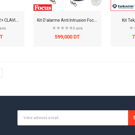
K
it Alarme AMC X412+ CLAVIER UNIKA TACTILE + SIRENE + 2 BATTERIES
K
it D'alarme Anti Intrusion Focus, Sans Fil 868 Mh
Kit T
avis
0 avis
DT
599,000 DT
7