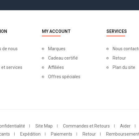
ION
MY ACCOUNT
SERVICES
s de nous
Marques
Nous contact
Cadeau certifié
Retour
 et services
Affiliées
Plan du site
Offres spéciales
onfidentialité
Site Map
Commandes et Retours
Aider
cants
Expédition
Paiements
Retour
Remboursemen