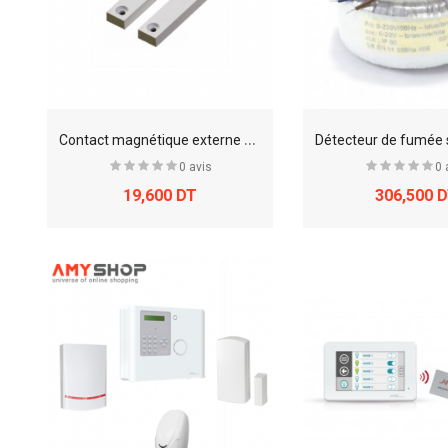
C
ontact magnétique externe Teknim Toc 0250
0 avis
0 
19,600 DT
306,500 