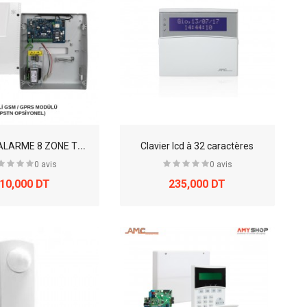
C
ENTRAL ALARME 8 ZONE TEKNIM filaire INTRUSION
Clavier lcd à 32 caractères
0 avis
0 avis
10,000 DT
235,000 DT