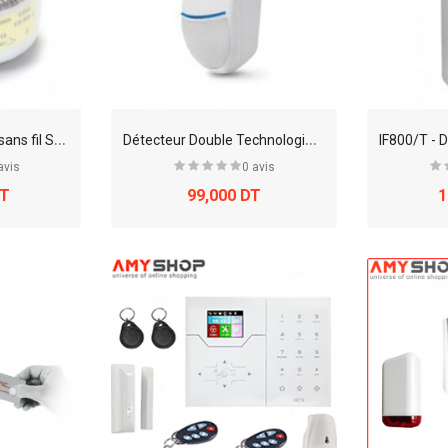
D
étecteur de fumée sans fil SF800
D
étecteur Double Technologie DT1
avis
0 avis
DT
99,000 DT
1