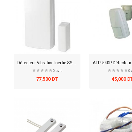
D
étecteur Vibration Inertie SS14
0 avis
0 
77,500 DT
45,000 D