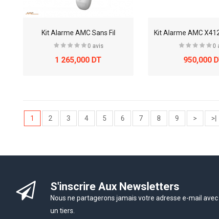
Kit Alarme AMC Sans Fil
0 avis
0 
1 265,000 DT
950,000 
1
2
3
4
5
6
7
8
9
>
>|
S'inscrire Aux Newsletters
Nous ne partagerons jamais votre adresse e-mail avec
un tiers.