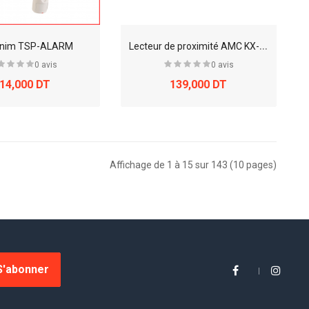
L
ecteur de proximité AMC KX-PB
eknim TSP-ALARM
0 avis
0 avis
14,000 DT
139,000 DT
Affichage de 1 à 15 sur 143 (10 pages)
S'abonner