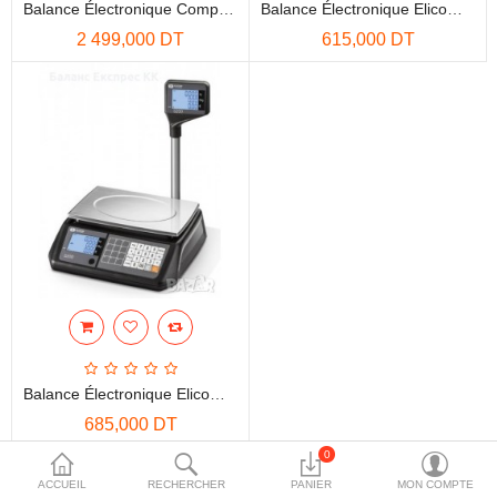
Balance Électronique Comptoir DIBAL W015
Balance Électronique Elicom S200L Plateau Étendu
More Categories
2 499,000 DT
615,000 DT
Comparer
Liste de souhaits
(0)
Devise
Balance Électronique Elicom S200L Plateau Étendu+ Colonne
685,000 DT
0
Affichage de 1 à 3 sur 3 (1 pages)
ACCUEIL
RECHERCHER
PANIER
MON COMPTE