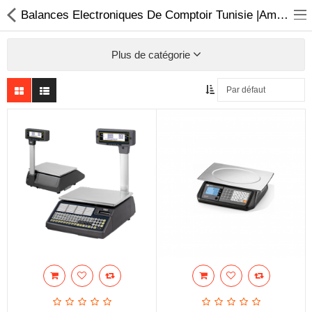
Balances Electroniques De Comptoir Tunisie |Amyshop
Plus de catégorie
Sécurité
Caisse et accesoire
Téléphonie IP
Sonorisation
Régulateur de tension
Monophase
Instrument de mesure
Informatique