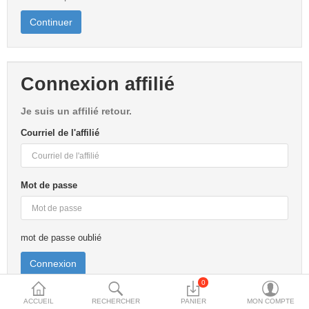
More Categories
Continuer
Comparer
Liste de souhaits
(0)
Connexion affilié
Je suis un affilié retour.
Devise
Courriel de l'affilié
Mot de passe
mot de passe oublié
0
ACCUEIL
RECHERCHER
PANIER
MON COMPTE