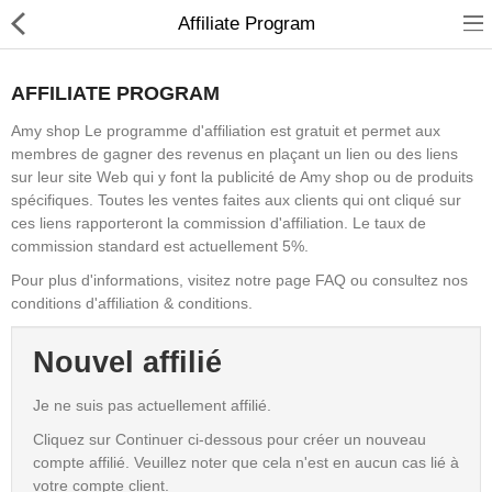
Affiliate Program
AFFILIATE PROGRAM
Amy shop Le programme d'affiliation est gratuit et permet aux
membres de gagner des revenus en plaçant un lien ou des liens
Sécurité
sur leur site Web qui y font la publicité de Amy shop ou de produits
spécifiques. Toutes les ventes faites aux clients qui ont cliqué sur
Caisse et accesoire
ces liens rapporteront la commission d'affiliation. Le taux de
commission standard est actuellement 5%.
Téléphonie IP
Pour plus d'informations, visitez notre page FAQ ou consultez nos
Sonorisation
conditions d'affiliation & conditions.
Régulateur de tension
Nouvel affilié
Monophase
Je ne suis pas actuellement affilié.
Instrument de mesure
Cliquez sur Continuer ci-dessous pour créer un nouveau
compte affilié. Veuillez noter que cela n'est en aucun cas lié à
Informatique
votre compte client.