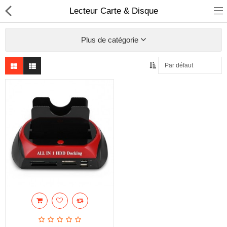
Lecteur Carte & Disque
Plus de catégorie
Sécurité
Caisse et accesoire
Téléphonie IP
Sonorisation
Régulateur de tension
Monophase
Instrument de mesure
Informatique