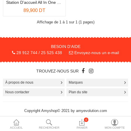
Station D’accueil All In One SATA IDE Pour Disque Dur 2.5″ Et 3.5″ (dock-Station)
More Categories
89,900 DT
Affichage de 1 à 1 sur 1 (1 pages)
Comparer
Liste de souhaits
(0)
BESOIN D'AIDE
Devise
28 912 744 / 25 525 438
Envoyez-nous un e-mail
TROUVEZ-NOUS SUR
À propos de nous
Marques
Nous contacter
Plan du site
Copyright Amyshop© 2021 by amyevolution.com
0
ACCUEIL
RECHERCHER
PANIER
MON COMPTE