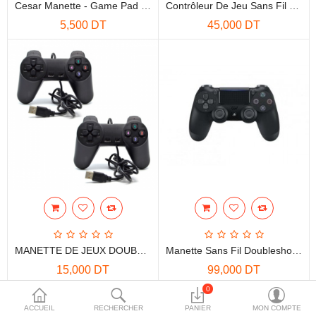
Cesar Manette - Game Pad - Usb 2.0 - PC
Contrôleur De Jeu Sans Fil Bluetooth
More Categories
5,500 DT
45,000 DT
Comparer
Liste de souhaits
(0)
Devise
MANETTE DE JEUX DOUBLE DISCOVERY
Manette Sans Fil Doubleshock 4 PlayStation 4 : Générique (PS4)
15,000 DT
99,000 DT
0
Affichage de 1 à 4 sur 4 (1 pages)
ACCUEIL
RECHERCHER
PANIER
MON COMPTE