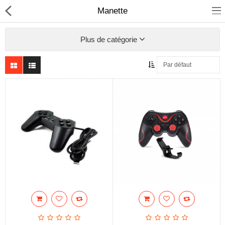
Manette
Plus de catégorie
Sécurité
Caisse et accesoire
Téléphonie IP
Sonorisation
Régulateur de tension
Monophase
Instrument de mesure
Informatique