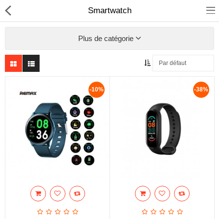
Smartwatch
Plus de catégorie
Sécurité
Caisse et accesoire
-10%
-38%
Téléphonie IP
Sonorisation
Régulateur de tension
Monophase
Instrument de mesure
Informatique