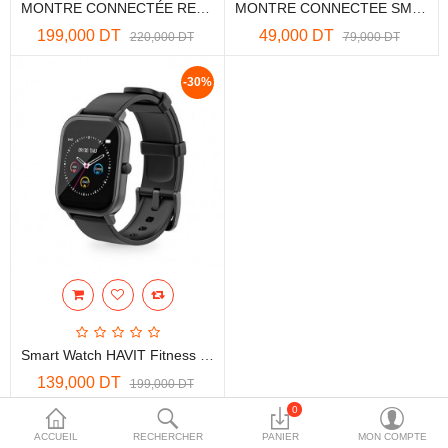
MONTRE CONNECTÉE REMAX Bluetooth Sport Et Santé IP67 Oxymètre 7 Modes Sportif
MONTRE CONNECTEE SMART BAND M6
More Categories
199,000 DT
49,000 DT
220,000 DT
79,000 DT
-30%
Comparer
Liste de souhaits
(0)
Devise
Smart Watch HAVIT Fitness Band Noir (M9006)
139,000 DT
199,000 DT
0
Affichage de 1 à 3 sur 3 (1 pages)
ACCUEIL
RECHERCHER
PANIER
MON COMPTE