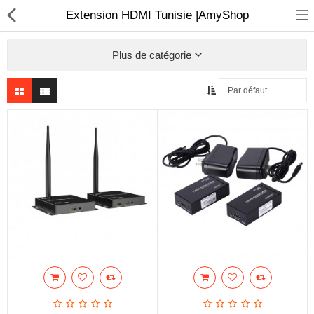
Extension HDMI Tunisie |AmyShop
Plus de catégorie
Sécurité
Caisse et accesoire
Téléphonie IP
Sonorisation
Régulateur de tension
Monophase
Instrument de mesure
Informatique