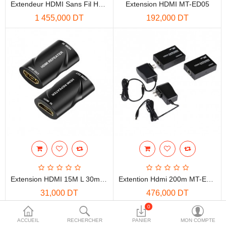
Extendeur HDMI Sans Fil HDMI MT-EDW100 100 M
Extension HDMI MT-ED05
More Categories
1 455,000 DT
192,000 DT
Comparer
Liste de souhaits
(0)
Devise
Extension HDMI 15M L 30m 20m MT-HE40
Extention Hdmi 200m MT-ED06
31,000 DT
476,000 DT
0
ACCUEIL
RECHERCHER
PANIER
MON COMPTE