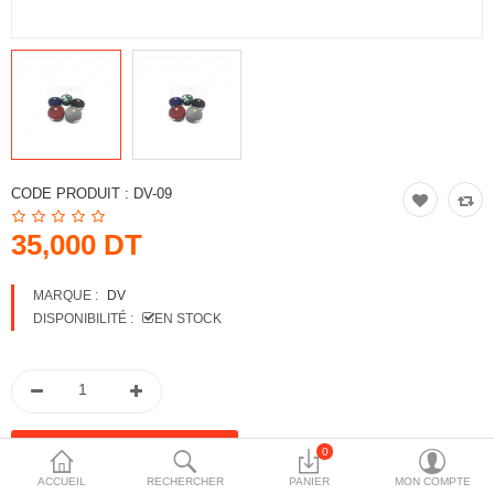
More Categories
Comparer
Liste de souhaits
(0)
Devise
CODE PRODUIT :
DV-09
35,000 DT
MARQUE :
DV
DISPONIBILITÉ :
EN STOCK
0
ACCUEIL
RECHERCHER
PANIER
MON COMPTE