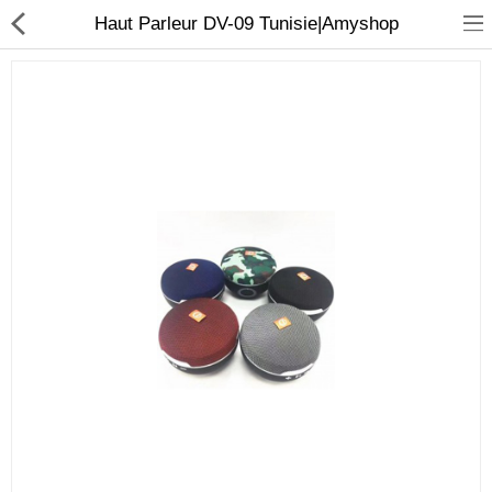
Haut Parleur DV-09 Tunisie|Amyshop
Sécurité
Caisse et accesoire
Téléphonie IP
Sonorisation
Régulateur de tension
Monophase
Instrument de mesure
Informatique