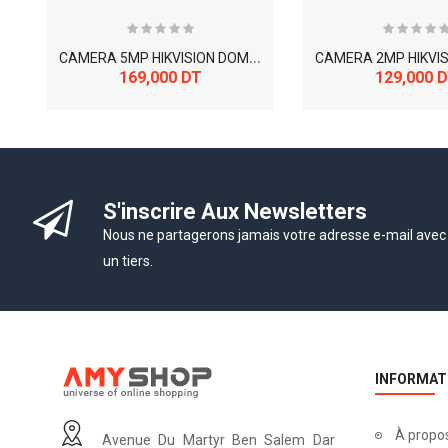
C
AMERA 5MP HIKVISION DOME IR 30M DS-2CE76H0T-ITMF
169,000 DT
129,000 
Curseur supplémentaire: N'a aucun élément à affi
S'inscrire Aux Newsletters
Nous ne partagerons jamais votre adresse e-mail avec
un tiers.
INFORMAT
À propo
Avenue Du Martyr Ben Salem Dar