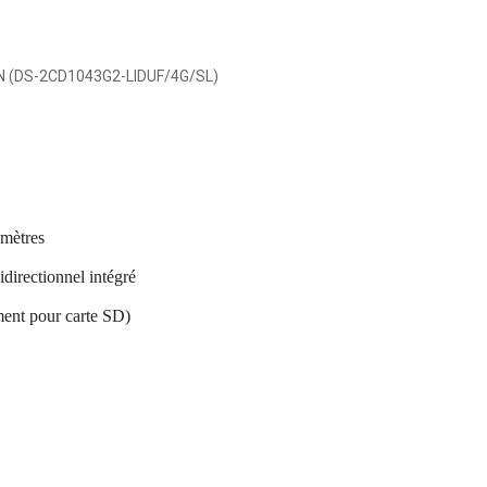
SION (DS-2CD1043G2-LIDUF/4G/SL)
 mètres
directionnel intégré
ment pour carte SD)