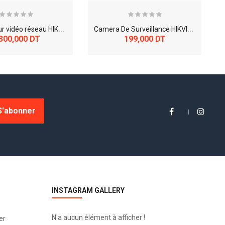
E
nregistreur vidéo réseau HIKVISION DS-7616NXI-K2/16P
C
amera De Surveillance HIKVISION bullet hybride 2 MP DS-2CD1023G2-LIU(F)
 300,000 DT
199,000 DT
×
S'abonner
INSTAGRAM GALLERY
N'a aucun élément à afficher !
er