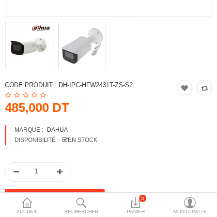
More Categories
Comparer
Liste de souhaits
(0)
Devise
CODE PRODUIT :
DH-IPC-HFW2431T-ZS-S2
485,000 DT
MARQUE :
DAHUA
DISPONIBILITÉ :
EN STOCK
0
ACCUEIL
RECHERCHER
PANIER
MON COMPTE