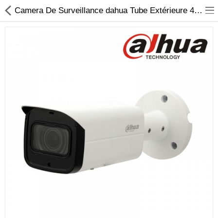
Camera De Surveillance dahua Tube Extérieure 4 Mpx en Tunisie |AmyShop
Sécurité
Caisse et accesoire
Téléphonie IP
Sonorisation
Régulateur de tension
Monophase
Instrument de mesure
Informatique