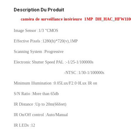
Description Du Produit
caméra de surveillance intérieure 1MP
DH_HAC_HFW110
Image Sensor :1/3 “CMOS
Effective Pixels :1280(h)*720(v),1MP
Scanning System :Progressive
Electronic Shutter Speed PAL :-1/25-1/100000s
-NTSC :1/30-1/100000s
Minimum lllumination :0.05Lux/F2.0 0Lux IR on
S/N Ratio :More than 65db
IR Distance :Up to 20m(66feet)
IR On/Off control :Auto/Manual
IR LEDs :12