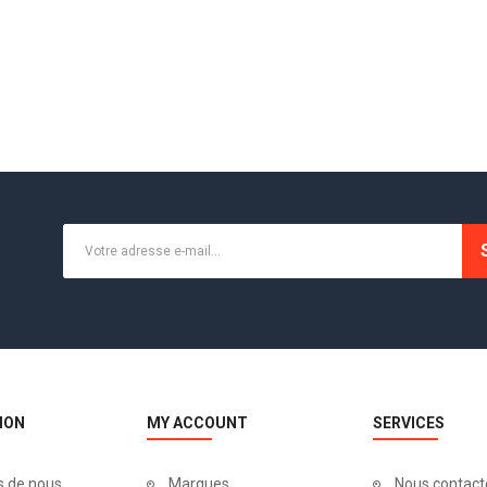
ION
MY ACCOUNT
SERVICES
s de nous
Marques
Nous contact