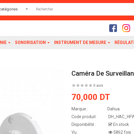
catégories
NIE
SONORISATION
INSTRUMENT DE MESURE
RÉGULAT
Caméra De Surveilla
0 avis
70,000 DT
Marque :
Dahua
Code produit :
DH_HAC_HF
Disponibilité :
En stock
Vu
5862 fois