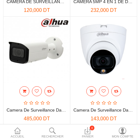
CAMÉRA DE SURVEILLANCE DAHUA INTÉRIEURE 2MP VARIFOCAL DOME
CAMÉRA 5MP 4 EN 1 DE DAHUA AVEC SMART IR 30M
More Categories
120,000 DT
232,000 DT
Comparer
Liste de souhaits
(0)
Devise
Camera De Surveillance Dahua Tube Extérieure 4 Mpx
Camera De Surveillance Dahua Interieur 2Mpx
485,000 DT
143,000 DT
0
ACCUEIL
RECHERCHER
PANIER
MON COMPTE