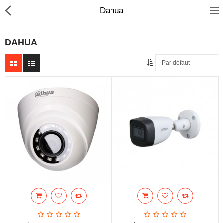
Dahua
DAHUA
Sécurité
Caisse et accesoire
Téléphonie IP
Sonorisation
Régulateur de tension
Monophase
Instrument de mesure
Informatique