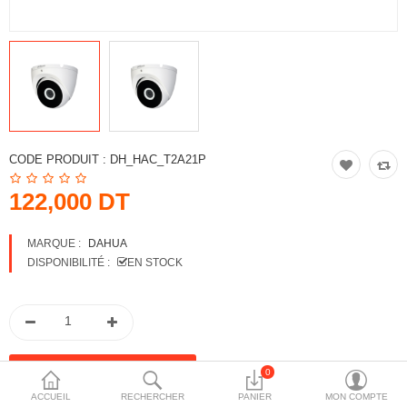
More Categories
Comparer
Liste de souhaits
(0)
Devise
CODE PRODUIT :
DH_HAC_T2A21P
122,000 DT
MARQUE :
DAHUA
DISPONIBILITÉ :
EN STOCK
0
ACCUEIL
RECHERCHER
PANIER
MON COMPTE