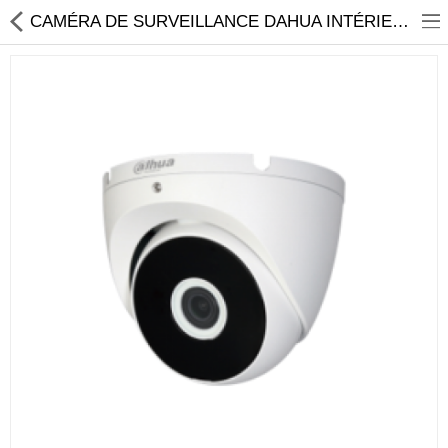
CAMÉRA DE SURVEILLANCE DAHUA INTÉRIEURE HD 2.0 MP
Sécurité
Caisse et accesoire
Téléphonie IP
Sonorisation
Régulateur de tension
Monophase
Instrument de mesure
Informatique