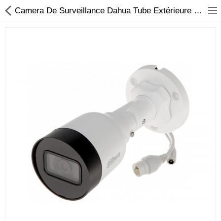
Camera De Surveillance Dahua Tube Extérieure 4 Mpx DH_IPC_HFW1431S1P Tunisie |AmyShop
Sécurité
Caisse et accesoire
Téléphonie IP
Sonorisation
Régulateur de tension
Monophase
Instrument de mesure
Informatique