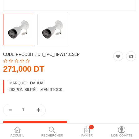
More Categories
Comparer
Liste de souhaits
(0)
Devise
CODE PRODUIT :
DH_IPC_HFW1431S1P
271,000 DT
MARQUE :
DAHUA
DISPONIBILITÉ :
EN STOCK
0
ACCUEIL
RECHERCHER
PANIER
MON COMPTE