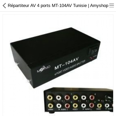
Répartiteur AV 4 ports MT-104AV Tunisie | Amyshop
Sécurité
Caisse et accesoire
Téléphonie IP
Sonorisation
Régulateur de tension
Monophase
Instrument de mesure
Informatique