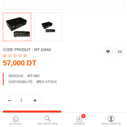
More Categories
Comparer
Liste de souhaits
(0)
Devise
CODE PRODUIT :
MT-104AV
57,000 DT
MARQUE :
MT-VIKI
DISPONIBILITÉ :
EN STOCK
0
ACCUEIL
RECHERCHER
PANIER
MON COMPTE