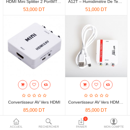
HDMI Mini Splitter 2 PortMT-SP102M
A12T – Humidimètre De Température
More Categories
53,000 DT
51,000 DT
Comparer
Liste de souhaits
(0)
Devise
Convertisseur AV Vers HDMI
Convertisseur AV Vers HDMI Maxtor MT-AH01
85,000 DT
85,000 DT
0
ACCUEIL
RECHERCHER
PANIER
MON COMPTE