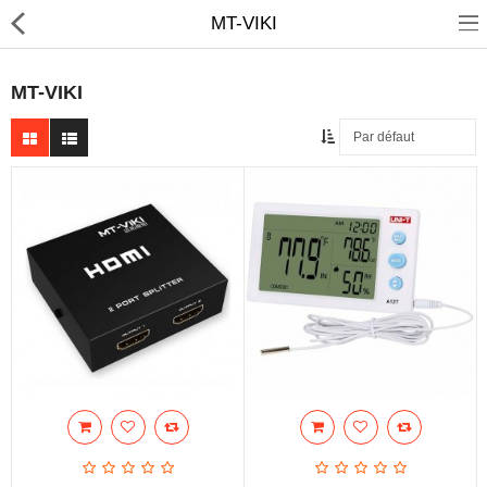
MT-VIKI
MT-VIKI
Sécurité
Caisse et accesoire
Téléphonie IP
Sonorisation
Régulateur de tension
Monophase
Instrument de mesure
Informatique