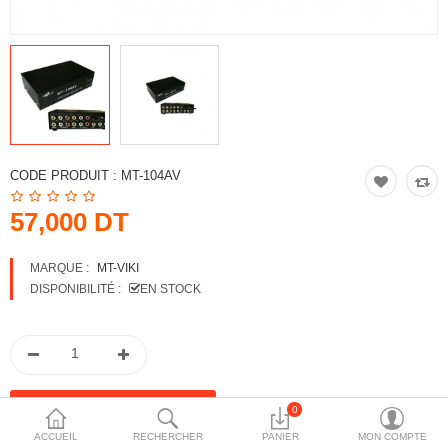
More Categories
Comparer
Liste de souhaits
(0)
Devise
CODE PRODUIT :
MT-104AV
57,000 DT
MARQUE :
MT-VIKI
DISPONIBILITÉ :
EN STOCK
0
ACCUEIL
RECHERCHER
PANIER
MON COMPTE