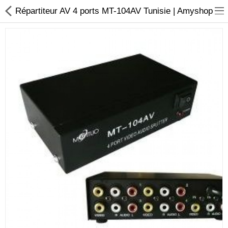
Répartiteur AV 4 ports MT-104AV Tunisie | Amyshop
Sécurité
Caisse et accesoire
Téléphonie IP
Sonorisation
Régulateur de tension
Monophase
Instrument de mesure
Informatique