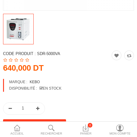
More Categories
Comparer
Liste de souhaits
(0)
Devise
CODE PRODUIT :
SDR-5000VA
640,000 DT
MARQUE :
KEBO
DISPONIBILITÉ :
EN STOCK
0
ACCUEIL
RECHERCHER
PANIER
MON COMPTE