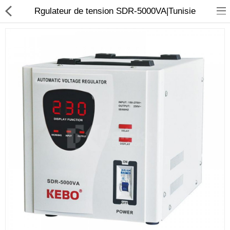
Rgulateur de tension SDR-5000VA|Tunisie
Sécurité
Caisse et accesoire
Téléphonie IP
Sonorisation
Régulateur de tension
Monophase
Instrument de mesure
Informatique