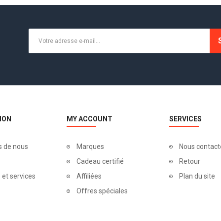
ION
MY ACCOUNT
SERVICES
s de nous
Marques
Nous contact
Cadeau certifié
Retour
 et services
Affiliées
Plan du site
Offres spéciales