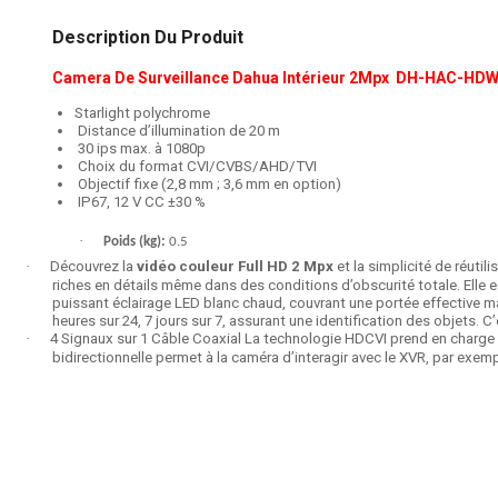
Description Du Produit
Camera
De Surveillance Dahua
Intérieur 2Mpx DH-HAC-HD
Starlight polychrome
Distance d’illumination de 20 m
30 ips max. à 1080p
Choix du format CVI/CVBS/AHD/TVI
Objectif fixe (2,8 mm ; 3,6 mm en option)
IP67, 12 V CC ±30 %
·
Poids (kg)
:
0.5
·
Découvrez la
vidéo couleur Full HD 2 Mpx
et la simplicité de réuti
riches en détails même dans des conditions d’obscurité totale. Elle e
puissant éclairage LED blanc chaud, couvrant une portée effective m
heures sur 24, 7 jours sur 7, assurant une identification des objets. 
·
4 Signaux sur 1 Câble Coaxial La technologie HDCVI prend en charge 4
bidirectionnelle permet à la caméra d’interagir avec le XVR, par ex