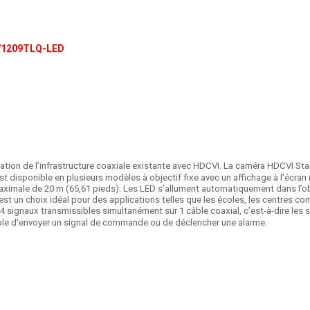
W1209TLQ-LED
lisation de l’infrastructure coaxiale existante avec HDCVI. La caméra HDCVI St
st disponible en plusieurs modèles à objectif fixe avec un affichage à l’écran
aximale de 20 m (65,61 pieds). Les LED s’allument automatiquement dans l’ob
C’est un choix idéal pour des applications telles que les écoles, les centres 
 signaux transmissibles simultanément sur 1 câble coaxial, c’est-à-dire les 
emple d'envoyer un signal de commande ou de déclencher une alarme.