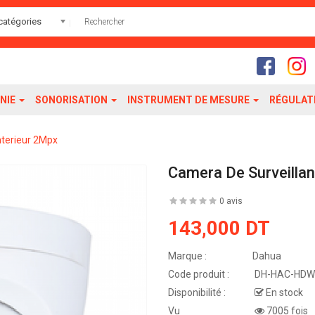
catégories
NIE
SONORISATION
INSTRUMENT DE MESURE
RÉGULAT
nterieur 2Mpx
Camera De Surveilla
0 avis
143,000 DT
Marque :
Dahua
Code produit :
DH-HAC-HDW
Disponibilité :
En stock
Vu
7005 fois