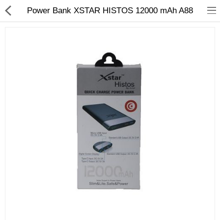
Power Bank XSTAR HISTOS 12000 mAh A88
Sécurité
Caisse et accesoire
Téléphonie IP
Sonorisation
Régulateur de tension
Monophase
Instrument de mesure
Informatique