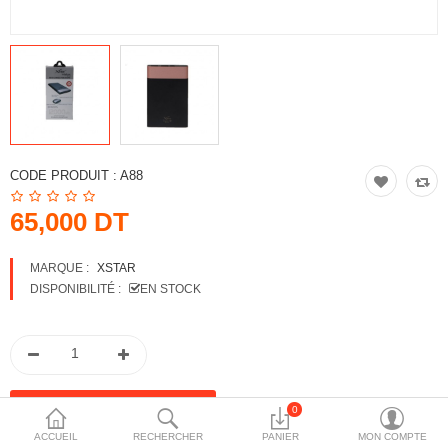
More Categories
Comparer
Liste de souhaits
(0)
Devise
CODE PRODUIT :
A88
65,000 DT
MARQUE :
XSTAR
DISPONIBILITÉ :
EN STOCK
0
ACCUEIL
RECHERCHER
PANIER
MON COMPTE