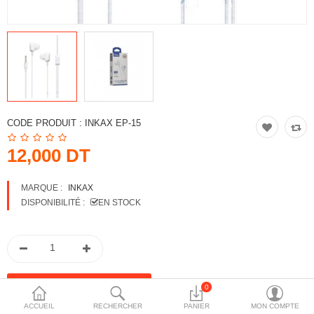
More Categories
Comparer
Liste de souhaits
(0)
Devise
CODE PRODUIT :
INKAX EP-15
12,000 DT
MARQUE :
INKAX
DISPONIBILITÉ :
EN STOCK
0
ACCUEIL
RECHERCHER
PANIER
MON COMPTE