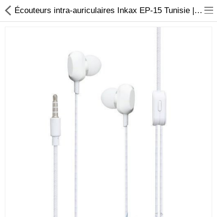
Écouteurs intra-auriculaires Inkax EP-15 Tunisie |AmyShop
Sécurité
Caisse et accesoire
Téléphonie IP
Sonorisation
Régulateur de tension
Monophase
Instrument de mesure
Informatique