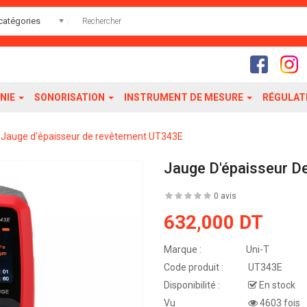
catégories
NIE
SONORISATION
INSTRUMENT DE MESURE
RÉGULAT
Jauge d'épaisseur de revêtement UT343E
Jauge D'épaisseur 
0 avis
632,000 DT
Marque :
Uni-T
Code produit :
UT343E
Disponibilité :
En stock
Vu
4603 fois