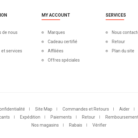
ION
MY ACCOUNT
SERVICES
s de nous
Marques
Nous contact
Cadeau certifié
Retour
 et services
Affiliées
Plan du site
Offres spéciales
onfidentialité
Site Map
Commandes et Retours
Aider
cants
Expédition
Paiements
Retour
Remboursemen
Nos magasins
Rabais
Vérifier