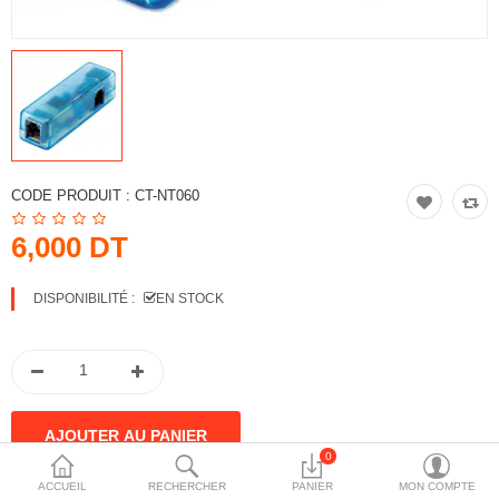
More Categories
Comparer
Liste de souhaits
(0)
Devise
CODE PRODUIT :
CT-NT060
6,000 DT
DISPONIBILITÉ :
EN STOCK
0
ACCUEIL
RECHERCHER
PANIER
MON COMPTE