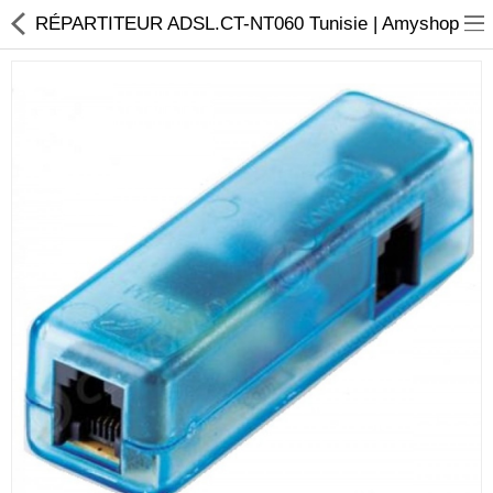
RÉPARTITEUR ADSL.CT-NT060 Tunisie | Amyshop
Sécurité
Caisse et accesoire
Téléphonie IP
Sonorisation
Régulateur de tension
Monophase
Instrument de mesure
Informatique