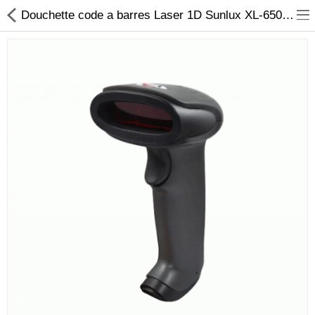
Douchette code a barres Laser 1D Sunlux XL-6500 Tunisie |AmyShop
Sécurité
Caisse et accesoire
Téléphonie IP
Sonorisation
Régulateur de tension
Monophase
Instrument de mesure
Informatique