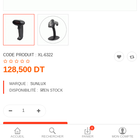
More Categories
Comparer
Liste de souhaits
(0)
Devise
CODE PRODUIT :
XL-6322
128,500 DT
MARQUE :
SUNLUX
DISPONIBILITÉ :
EN STOCK
0
ACCUEIL
RECHERCHER
PANIER
MON COMPTE