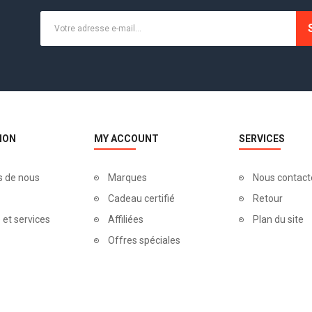
ION
MY ACCOUNT
SERVICES
s de nous
Marques
Nous contact
Cadeau certifié
Retour
 et services
Affiliées
Plan du site
Offres spéciales