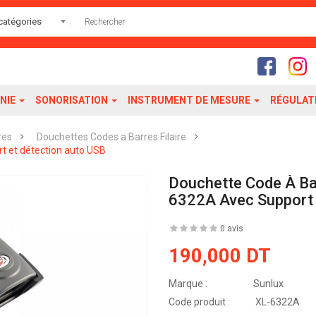
catégories
NIE
SONORISATION
INSTRUMENT DE MESURE
RÉGULAT
res
Douchettes Codes a Barres Filaire
t et détection auto USB
Douchette Code À Ba
6322A Avec Support 
0 avis
190,000 DT
Marque :
Sunlux
Code produit :
XL-6322A