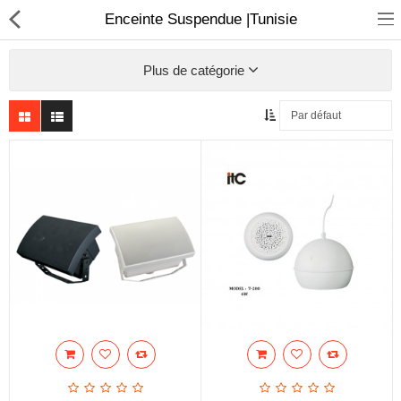
Enceinte Suspendue |Tunisie
Plus de catégorie
Sécurité
Caisse et accesoire
Téléphonie IP
Sonorisation
Régulateur de tension
Monophase
Instrument de mesure
Informatique