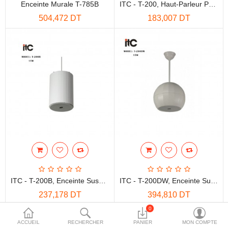
Enceinte Murale T-785B
ITC - T-200, Haut-Parleur Pendentif Intégré Passif , De Puissance De 6W 5"
More Categories
504,472 DT
183,007 DT
Comparer
Liste de souhaits
(0)
Devise
ITC - T-200B, Enceinte Suspendue 6"
ITC - T-200DW, Enceinte Suspendue Intégrée Passive, Puissance 15W 6 "
237,178 DT
394,810 DT
0
Affichage de 1 à 4 sur 4 (1 pages)
ACCUEIL
RECHERCHER
PANIER
MON COMPTE