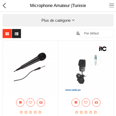
Microphone Amateur |Tunisie
Plus de catégorie
Sécurité
Caisse et accesoire
Téléphonie IP
Sonorisation
Régulateur de tension
Monophase
Instrument de mesure
Informatique