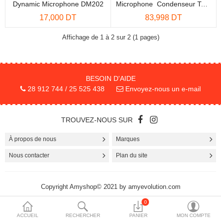
Dynamic Microphone DM202
Microphone Condenseur Tenu À La Main Avec Pince 500?/-74dB/250-10000Hz
More Categories
17,000 DT
83,998 DT
Affichage de 1 à 2 sur 2 (1 pages)
Comparer
Liste de souhaits
(0)
BESOIN D'AIDE
Devise
28 912 744 / 25 525 438
Envoyez-nous un e-mail
TROUVEZ-NOUS SUR
À propos de nous
Marques
Nous contacter
Plan du site
Copyright Amyshop© 2021 by amyevolution.com
0
ACCUEIL
RECHERCHER
PANIER
MON COMPTE