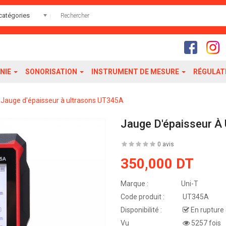
catégories
NIE
SONORISATION
INSTRUMENT DE MESURE
RÉGULAT
Jauge d'épaisseur à ultrasons UT345A
Jauge D'épaisseur À
0 avis
350,000 DT
Marque :
Uni-T
Code produit :
UT345A
Disponibilité :
En rupture 
Vu
5257 fois