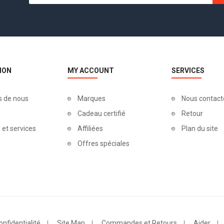
ION
MY ACCOUNT
SERVICES
s de nous
Marques
Nous contact
Cadeau certifié
Retour
 et services
Affiliées
Plan du site
Offres spéciales
onfidentialité
Site Map
Commandes et Retours
Aider