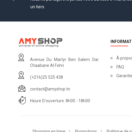
un tiers.
INFORMAT
À propo
Avenue Du Martyr Ben Salem Dar
Chaabane Al Fehri
FAQ
Garantie
(+216)25 525 438
contact@amyshop.tn
Heure D'ouverture: 8h00 - 18h00
Shopping en ligne
Promotions
Politique de c