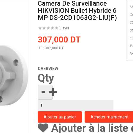
Camera De Surveillance
M
HIKVISION Bullet Hybride 6
Co
MP DS-2CD1063G2-LIU(F)
2
0 avis
S
307,000 DT
s
V
HT :
307,000 DT
fo
OVERVIEW
Qty
Ajouter à la liste