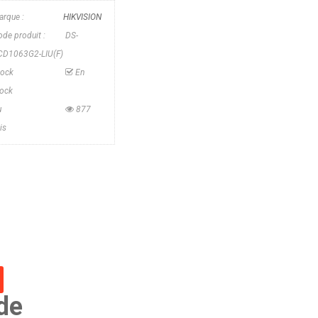
arque :
HIKVISION
de produit :
DS-
CD1063G2-LIU(F)
tock
En
tock
u
877
is
 de